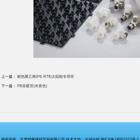
上一篇：
耐热聚乙烯(PE-RTⅡ)太阳能专用管
下一篇：
PB采暖管(米黄色)
版权所有：甘肃楷枫建材贸易有限公司
技术支持：金城在线
陇ICP备18001522号-1