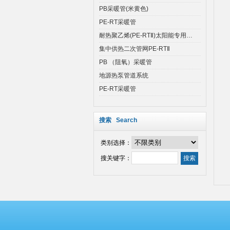
PB采暖管(米黄色)
PE-RT采暖管
耐热聚乙烯(PE-RTⅡ)太阳能专用…
集中供热二次管网PE-RTⅡ
PB （阻氧）采暖管
地源热泵管道系统
PE-RT采暖管
搜索 Search
类别选择：
搜关键字：